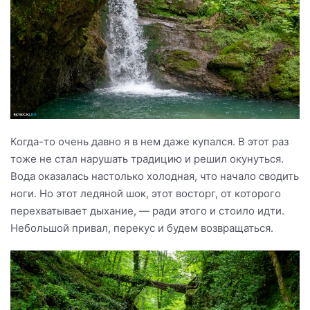
Когда-то очень давно я в нем даже купался. В этот раз
тоже не стал нарушать традицию и решил окунуться.
Вода оказалась настолько холодная, что начало сводить
ноги. Но этот ледяной шок, этот восторг, от которого
перехватывает дыхание, — ради этого и стоило идти.
Небольшой привал, перекус и будем возвращаться.