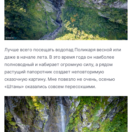
Лучше всего посещать водопад Поликаря весной или
даже в начале лета. В это время года он наиболее
полноводный и набирает огромную силу, а рядом
растущий папоротник создает неповторимую
сказочную картину. Мне повезло не очень, осенью
«Штаны» оказались совсем пересохшими.