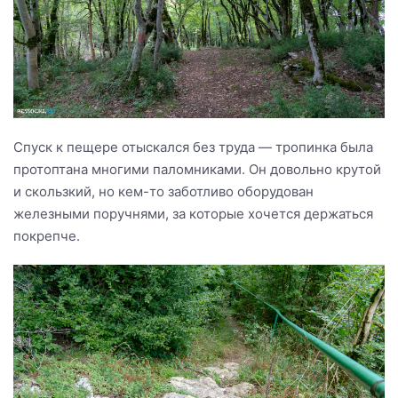
Спуск к пещере отыскался без труда — тропинка была
протоптана многими паломниками. Он довольно крутой
и скользкий, но кем-то заботливо оборудован
железными поручнями, за которые хочется держаться
покрепче.